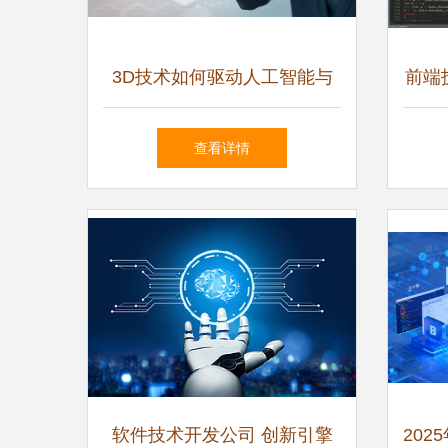
3D技术如何驱动人工智能与
前端
机器学习塑造未来机器人技术
查看详情
软件技术开发公司 创新引擎
202