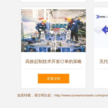
高效赶制技术开发订单的策略
无代
与实践
创
查看详情
如若转载，请注明出处：http://www.screamonswim.com/product