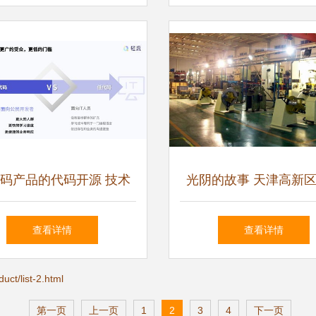
战略试错
业可持续发展
码产品的代码开源 技术
光阴的故事 天津高新
新与商业伦理的平衡术
装备制造产业的技术开
查看详情
查看详情
/list-2.html
第一页
上一页
1
2
3
4
下一页