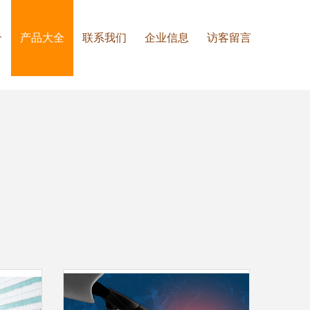
介
产品大全
联系我们
企业信息
访客留言